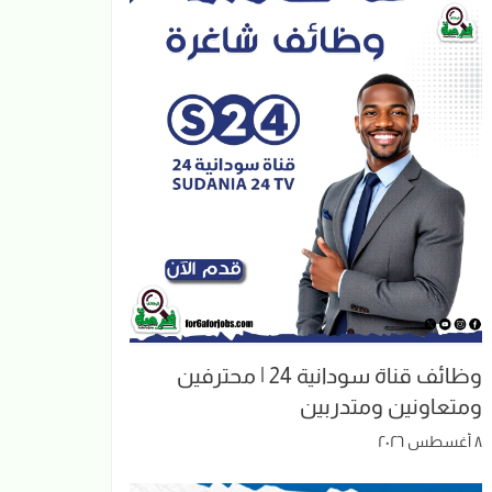
وظائف قناة سودانية 24 | محترفين
ومتعاونين ومتدربين
٨ أغسطس ٢٠٢٦