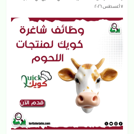
٧ أغسطس ٢٠٢٦