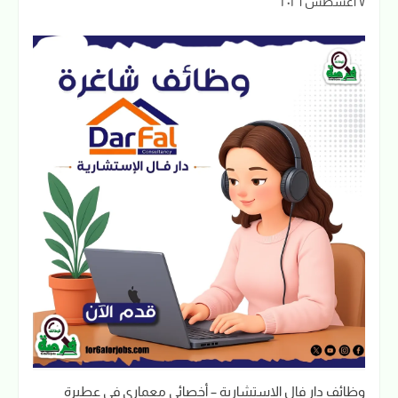
٧ أغسطس ٢٠٢٦
وظائف دار فال الاستشارية – أخصائي معماري في عطبرة