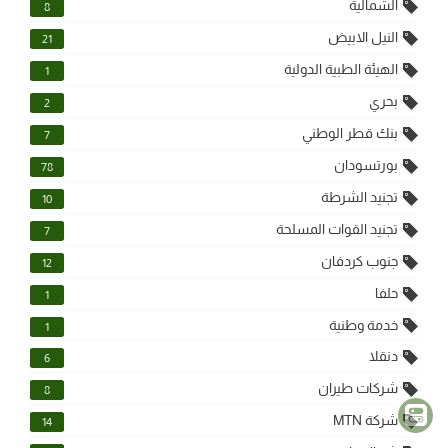
الشمالية
8
النيل الابيض
21
الهيئة الطبية الدولية
1
بحري
2
بنك قطر الوطني
7
بورتسودان
78
تجنيد الشرطة
10
تجنيد القوات المسلحة
7
جنوب كردفان
12
حلفا
1
خدمة وطنية
1
دنقلا
6
شركات طيران
8
شركة MTN
14