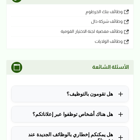
وظائف بنك الخرطوم
وظائف شركة دال
وظائف مفضية لجنة الاختيار القومية
وظائف الولايات
الأسئلة الشائعة
هل تقومون بالتوظيف؟
للأسف لا، في الوقت الحالي نقوم فقط بنشر الوظائف
هل هناك أشخاص توظفوا عبر إعلاناتكم؟
المتاحة.
نعم ولله الحمد، منذ التأسيس في 2018 نشرنا آلاف
هل يمكنكم إخطاري بالوظائف الجديدة عند
الوظائف، وكانت سببًا في توظيف آلاف من المتابعين.