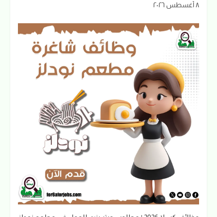
٨ أغسطس ٢٠٢٦