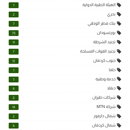
الهيئة الطبية الدولية
1
بحري
2
بنك قطر الوطني
7
بورتسودان
78
تجنيد الشرطة
11
تجنيد القوات المسلحة
7
جنوب كردفان
12
حلفا
1
خدمة وطنية
1
دنقلا
6
شركات طيران
8
شركة MTN
14
شمال دارفور
2
شمال كردفان
6