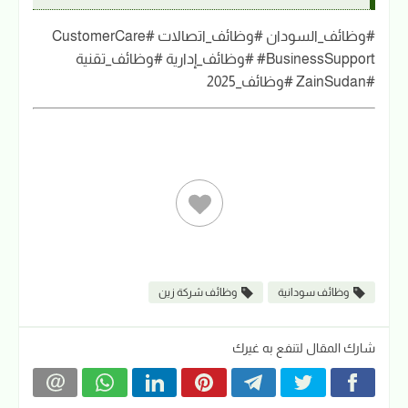
#وظائف_السودان #وظائف_اتصالات #CustomerCare
#BusinessSupport #وظائف_إدارية #وظائف_تقنية
#ZainSudan #وظائف_2025
وظائف سودانية
وظائف شركة زين
شارك المقال لتنفع به غيرك