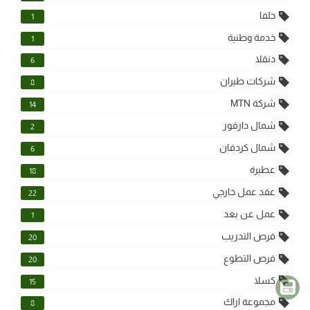
حلفا
1
خدمة وطنية
1
دنقلا
6
شركات طيران
8
شركة MTN
14
شمال دارفور
2
شمال كردفان
6
عطبرة
18
عقد عمل خارجي
22
عمل عن بعد
1
فرص التدريب
20
فرص التطوع
20
كسلا
15
مجموعة اراك
8