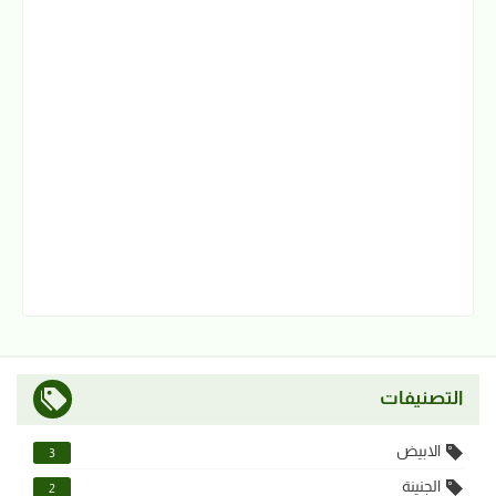
التصنيفات
الابيض
3
الجنينة
2