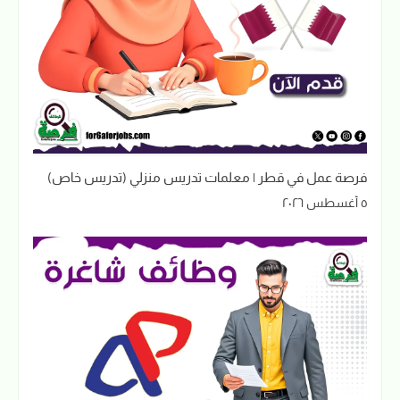
فرصة عمل في قطر | معلمات تدريس منزلي (تدريس خاص)
٥ أغسطس ٢٠٢٦