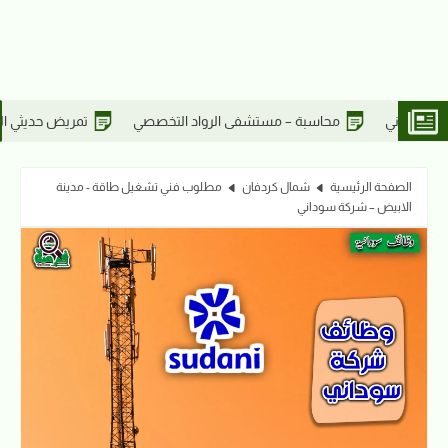
د التخصصي
تمريض حديثي الولادة – مستشفى الرواد التخصصي
مه
الصفحة الرئيسية
شمال كردفان
مطلوب فني تشغيل طاقة - مدينة
الابيض – شركة سوداني