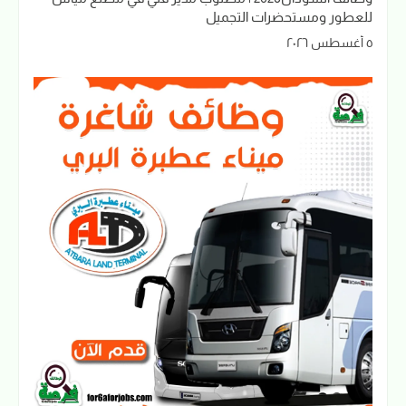
للعطور ومستحضرات التجميل
٥ أغسطس ٢٠٢٦