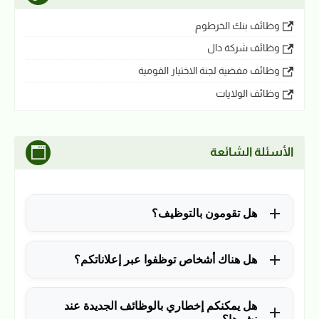
وظائف بنك الخرطوم
وظائف شركة دال
وظائف مفضية لجنة الاختيار القومية
وظائف الولايات
الأسئلة الشائعة
هل تقومون بالتوظيف؟
للأسف لا، في الوقت الحالي نقوم فقط بنشر الوظائف
هل هناك أشخاص توظفوا عبر إعلاناتكم؟
المتاحة.
نعم ولله الحمد، منذ التأسيس في 2018 نشرنا آلاف
هل يمكنكم إخطاري بالوظائف الجديدة عند
الوظائف، وكانت سببًا في توظيف آلاف من المتابعين.