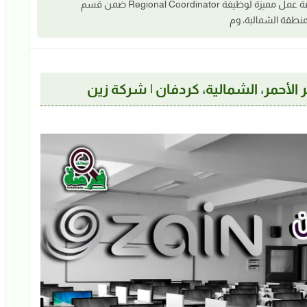
📣 تعلن Zain Sudan عن توفر فرصة عمل مميزة لوظيفة Regional Coordinator ضمن قسم
 الأحمر، الشمالية، كردفان | شركة زين