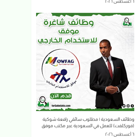
٦ أغسطس ٢٠٢٦
وظائف السعودية | مطلوب سائقي رافعة شوكية
(فوركلفت) للعمل في السعودية عبر مكتب موفق
٦ أغسطس ٢٠٢٦