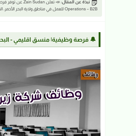
نبذة عن المقال:
Operations – B2B للعمل في مناطق ولاية البحر الأحمر، المنطقة الشمالية، وم
🔔 فرصة وظيفية| منسق اقليمي - البحر