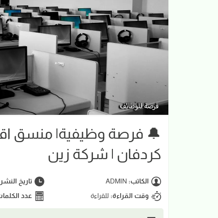
🔔 فرصة وظيفية| منسق اقليمي
كردفان | شركة زين
الكاتب:
ADMIN
تاريخ النشر
وقت القراءة:
للقراءة
عدد الكلما