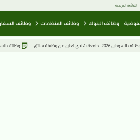
القائمة البريدية
فوضية
وظائف البنوك
وظائف المنظمات
وظائف السفار
وظائف السودان2026 | مطلوب مدير فني في مصنع مياس للعطور ومستحضرات التجميل