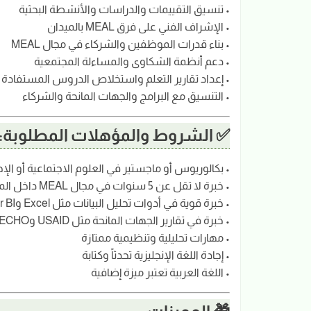
• تنسيق التقييمات والدراسات والأنشطة البحثية
• الإشراف الفني على فرق MEAL بالميدان
• بناء قدرات الموظفين والشركاء في مجال MEAL
• دعم أنظمة الشكاوى والمساءلة المجتمعية
• إعداد تقارير التعلم واستخلاص الدروس المستفادة
• التنسيق مع البرامج والجهات المانحة والشركاء
✅ الشروط والمؤهلات المطلوبة:
• بكالوريوس أو ماجستير في العلوم الاجتماعية أو الإ
• خبرة لا تقل عن 5 سنوات في مجال MEAL داخل المنظمات الإنسانية أو التنموية
• خبرة قوية في أدوات تحليل البيانات مثل Excel وPower BI وKOBO Toolbox
• خبرة في تقارير الجهات المانحة مثل USAID وECHO وUN
• مهارات تحليلية وتنظيمية ممتازة
• إجادة اللغة الإنجليزية تحدثاً وكتابة
• اللغة العربية تعتبر ميزة إضافية