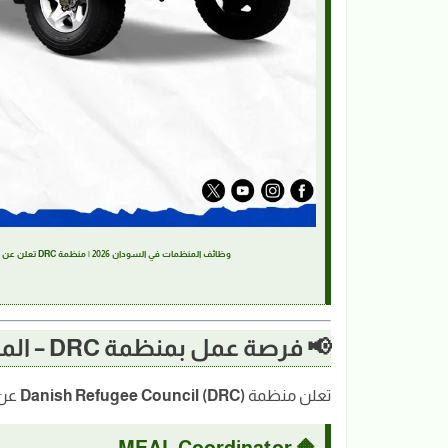
وظائف المنظمات في السودان 2026 | منظمة DRC تعلن عن وظيفة MEAL Coordinator بالقضارف meal-coordinator-drc-gadaref-sudan
📢 فرصة عمل بمنظمة DRC – المجلس الدنماركي للاجئين
تعلن منظمة
Danish Refugee Council (DRC)
عن 
🔶 MEAL Coordinator