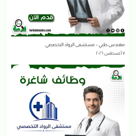
مهندس طبي – مستشفى الرواد التخصصي
٧ أغسطس ٢٠٢٦