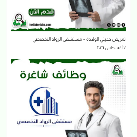
تمريض حديثي الولادة – مستشفى الرواد التخصصي
٧ أغسطس ٢٠٢٦