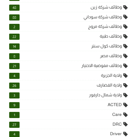
وظائف شركة زين
48
وظائف شركة سوداني
88
وظائف شركة مروج
2
وظائف طبية
22
وظائف كول سنتر
14
وظائف مصر
8
وظائف مفوضية الاختيار
21
ولاية الجزيرة
4
ولاية القضارف
26
ولاية شمال دارفور
3
ACTED
9
Care
1
DRC
27
Driver
4