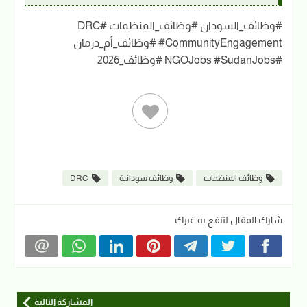
#وظائف_السودان #وظائف_المنظمات #DRC
#CommunityEngagement #وظائف_أم_درمان
#NGOJobs #SudanJobs #وظائف_2026
وظائف المنظمات
وظائف سودانية
DRC
شارك المقال لتنفع به غيرك
المشاركة التالية