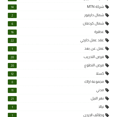
شركة MTN
14
شمال دارفور
2
شمال كردفان
6
عطبرة
16
عقد عمل خارجي
22
عمل عن بعد
1
فرص التدريب
20
فرص التطوع
20
كسلا
12
مجموعة اراك
8
مدني
11
نهر النيل
21
نيالا
1
وظائف الاردن
1