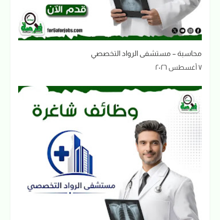
محاسبة – مستشفى الرواد التخصصي
٧ أغسطس ٢٠٢٦