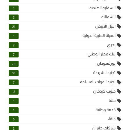
السفارة الهندية
1
الشمالية
8
النيل الابيض
21
الهيئة الطبية الدولية
1
بحري
2
بنك قطر الوطني
7
بورتسودان
78
تجنيد الشرطة
10
تجنيد القوات المسلحة
7
جنوب كردفان
12
حلفا
1
خدمة وطنية
1
دنقلا
6
شركات طيران
8