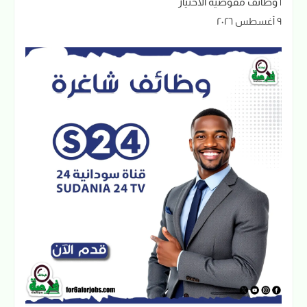
| وظائف مفوضية الاختيار
٩ أغسطس ٢٠٢٦