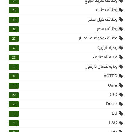
وظائف شركة مروج
2
وظائف طبية
23
وظائف كول سنتر
14
وظائف مصر
8
وظائف مفوضية الاختيار
22
ولاية الجزيرة
4
ولاية القضارف
28
ولاية شمال دارفور
3
ACTED
9
Care
1
DRC
27
Driver
4
EU
1
FAO
1