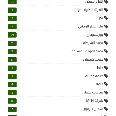
النيل الابيض
21
الهيئة الطبية الدولية
1
بحري
2
بنك قطر الوطني
7
بورتسودان
79
تجنيد الشرطة
11
تجنيد القوات المسلحة
7
جنوب كردفان
12
حلفا
1
خدمة وطنية
1
دنقلا
6
شركات طيران
8
شركة MTN
14
شمال دارفور
2