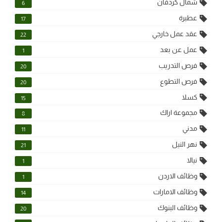
شمال كردفان
6
عطبرة
17
عقد عمل خارجي
22
عمل عن بعد
1
فرص التدريب
20
فرص التطوع
20
كسلا
15
مجموعة اراك
8
مدني
11
نهر النيل
21
نيالا
1
وظائف الاردن
1
وظائف الامارات
14
وظائف البنوك
20