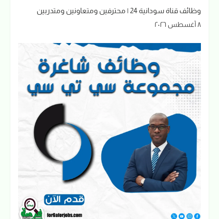
وظائف قناة سودانية 24 | محترفين ومتعاونين ومتدربين
٨ أغسطس ٢٠٢٦