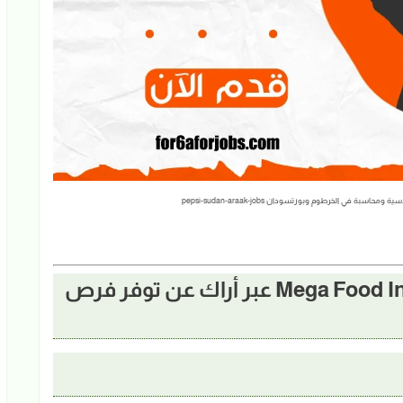
 في الخرطوم وبورتسودان pepsi-sudan-araak-jobs
🏢 تعلن شركة Mega Food Industries – Pepsi عبر أراك عن توفر فرص