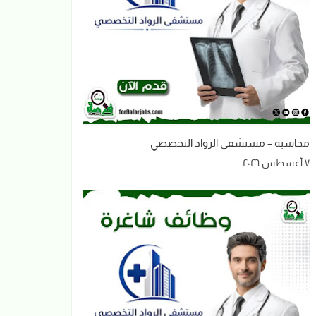
محاسبة – مستشفى الرواد التخصصي
٧ أغسطس ٢٠٢٦