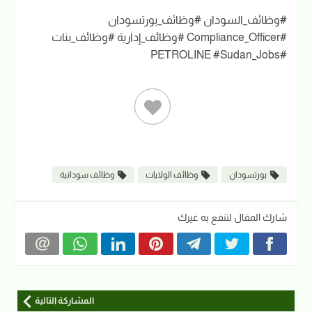
#وظائف_السودان #وظائف_بورتسودان
#Compliance_Officer #وظائف_إدارية #وظائف_بنات
#PETROLINE #Sudan_Jobs
بورتسودان
وظائف الولايات
وظائف سودانية
شارك المقال لتنفع به غيرك
المشاركة التالية