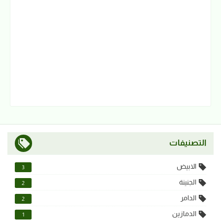
التصنيفات
الابيض
3
الجنينة
2
الدامر
2
الدمازين
1