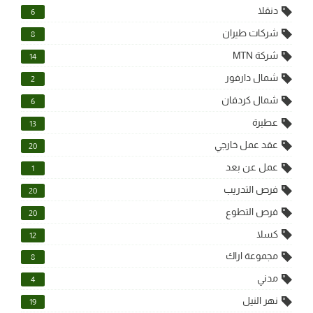
دنقلا
6
شركات طيران
8
شركة MTN
14
شمال دارفور
2
شمال كردفان
6
عطبرة
13
عقد عمل خارجي
20
عمل عن بعد
1
فرص التدريب
20
فرص التطوع
20
كسلا
12
مجموعة اراك
8
مدني
4
نهر النيل
19