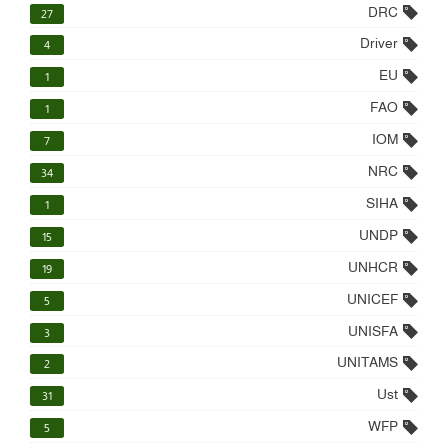
DRC
27
Driver
4
EU
1
FAO
1
IOM
7
NRC
34
SIHA
1
UNDP
15
UNHCR
19
UNICEF
5
UNISFA
3
UNITAMS
2
Ust
31
WFP
5