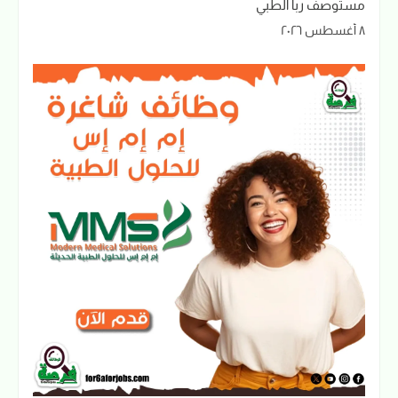
مستوصف ربا الطبي
٨ أغسطس ٢٠٢٦