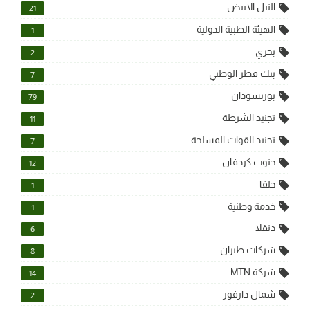
النيل الابيض
21
الهيئة الطبية الدولية
1
بحري
2
بنك قطر الوطني
7
بورتسودان
79
تجنيد الشرطة
11
تجنيد القوات المسلحة
7
جنوب كردفان
12
حلفا
1
خدمة وطنية
1
دنقلا
6
شركات طيران
8
شركة MTN
14
شمال دارفور
2