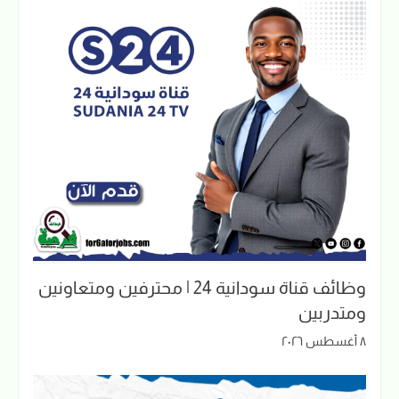
وظائف قناة سودانية 24 | محترفين ومتعاونين
ومتدربين
٨ أغسطس ٢٠٢٦