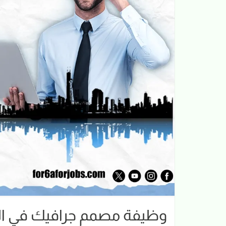
وظيفة مصمم جرافيك في ال