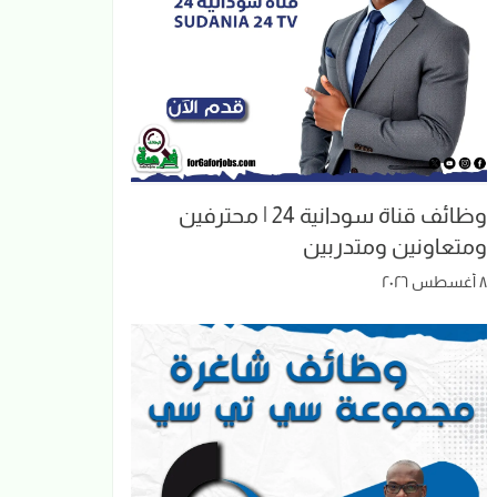
وظائف قناة سودانية 24 | محترفين
ومتعاونين ومتدربين
٨ أغسطس ٢٠٢٦