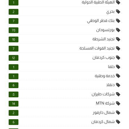
الهيئة الطبية الدولية
1
بحري
2
بنك قطر الوطني
7
بورتسودان
78
تجنيد الشرطة
10
تجنيد القوات المسلحة
7
جنوب كردفان
12
حلفا
1
خدمة وطنية
1
دنقلا
6
شركات طيران
8
شركة MTN
14
شمال دارفور
2
شمال كردفان
6