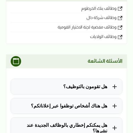
وظائف بنك الخرطوم
وظائف شركة دال
وظائف مفضية لجنة الاختيار القومية
وظائف الولايات
الأسئلة الشائعة
هل تقومون بالتوظيف؟
للأسف لا، في الوقت الحالي نقوم فقط بنشر الوظائف
هل هناك أشخاص توظفوا عبر إعلاناتكم؟
المتاحة.
نعم ولله الحمد، منذ التأسيس في 2018 نشرنا آلاف
هل يمكنكم إخطاري بالوظائف الجديدة عند
الوظائف، وكانت سببًا في توظيف آلاف من المتابعين.
نشرها؟