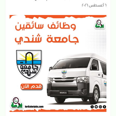
٦ أغسطس ٢٠٢٦