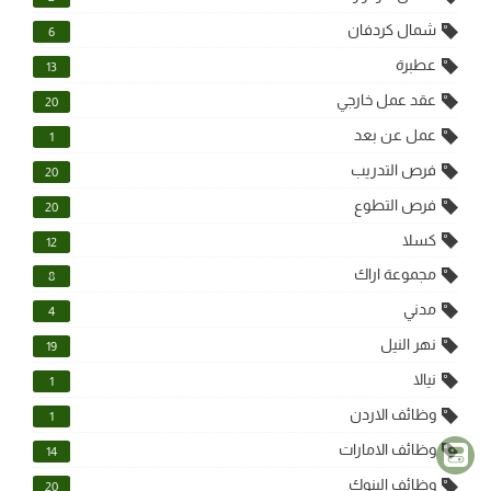
شمال كردفان
6
عطبرة
13
عقد عمل خارجي
20
عمل عن بعد
1
فرص التدريب
20
فرص التطوع
20
كسلا
12
مجموعة اراك
8
مدني
4
نهر النيل
19
نيالا
1
وظائف الاردن
1
وظائف الامارات
14
وظائف البنوك
20