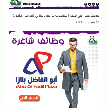
فرصة عمل في قطر | معلمات تدريس منزلي (تدريس خاص)
٥ أغسطس ٢٠٢٦