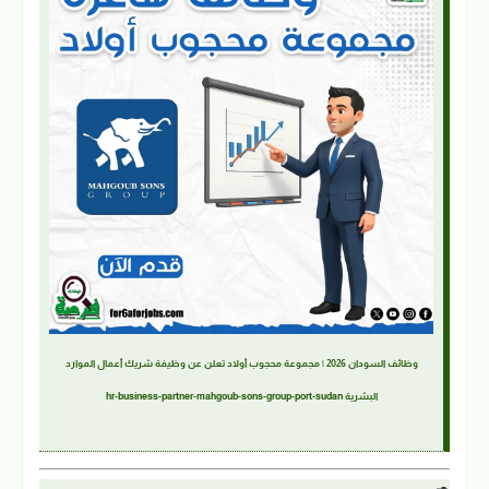
وظائف السودان 2026 | مجموعة محجوب أولاد تعلن عن وظيفة شريك أعمال الموارد
البشرية hr-business-partner-mahgoub-sons-group-port-sudan