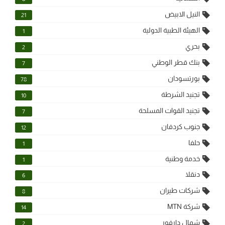
النيل الابيض
21
الهيئة الطبية الدولية
1
بحري
2
بنك قطر الوطني
7
بورتسودان
78
تجنيد الشرطة
10
تجنيد القوات المسلحة
7
جنوب كردفان
12
حلفا
1
خدمة وطنية
1
دنقلا
6
شركات طيران
8
شركة MTN
14
شمال دارفور
2