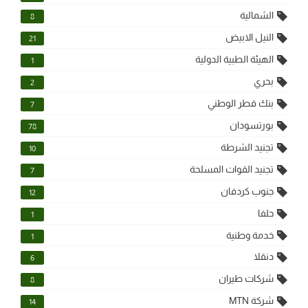
الشمالية
8
النيل الابيض
21
الهيئة الطبية الدولية
1
بحري
2
بنك قطر الوطني
7
بورتسودان
78
تجنيد الشرطة
10
تجنيد القوات المسلحة
7
جنوب كردفان
12
حلفا
1
خدمة وطنية
1
دنقلا
6
شركات طيران
8
شركة MTN
14