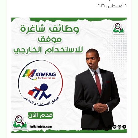
٦ أغسطس ٢٠٢٦