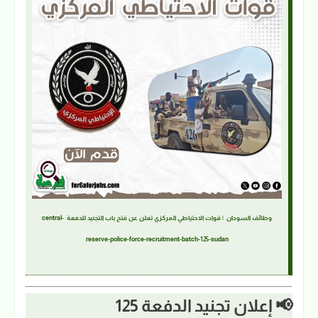
وظائف السودان | قوات الاحتياطي المركزي تعلن عن فتح باب التجنيد للدفعة central-
reserve-police-force-recruitment-batch-125-sudan
📢 إعلان تجنيد الدفعة 125