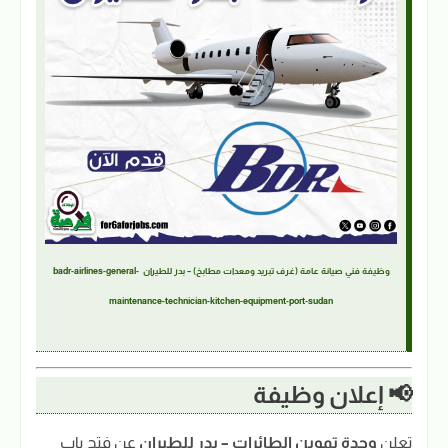
وظيفة فني صيانة عامة (غرف تبريد ومعدات مطابخ) – بدر للطيران badr-airlines-general-
maintenance-technician-kitchen-equipment-port-sudan
📢 إعلان وظيفة
تعلن
وحدة تموين الطائرات – بدر للطيران
عن فتح باب