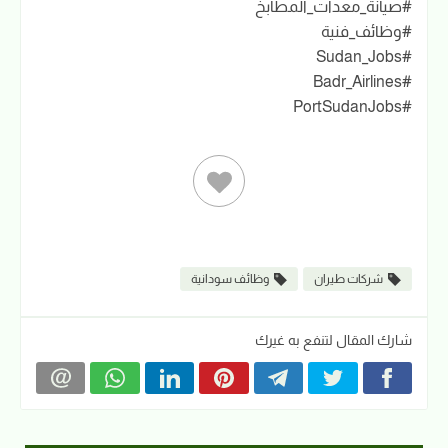
#صيانة_معدات_المطابخ
#وظائف_فنية
#Sudan_Jobs
#Badr_Airlines
#PortSudanJobs
شركات طيران
وظائف سودانية
شارك المقال لتنفع به غيرك