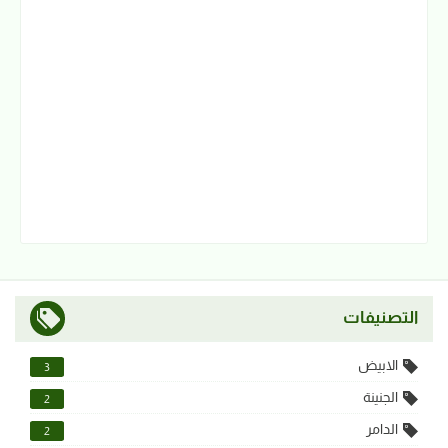
التصنيفات
الابيض
3
الجنينة
2
الدامر
2