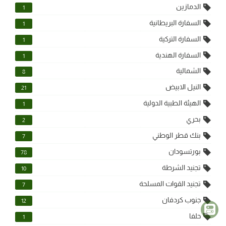
الدمازين
1
السفارة البريطانية
1
السفارة التركية
1
السفارة الهندية
1
الشمالية
8
النيل الابيض
21
الهيئة الطبية الدولية
1
بحري
2
بنك قطر الوطني
7
بورتسودان
78
تجنيد الشرطة
10
تجنيد القوات المسلحة
7
جنوب كردفان
12
حلفا
1