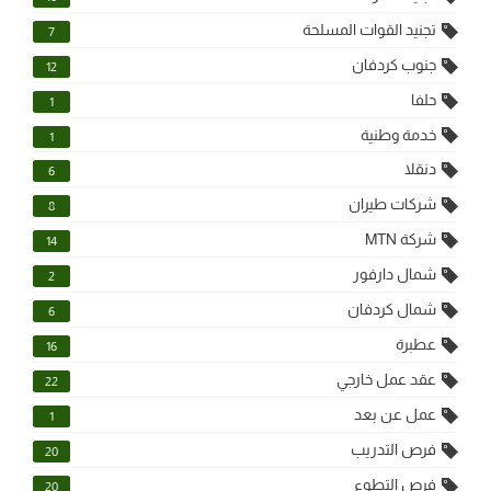
تجنيد القوات المسلحة
7
جنوب كردفان
12
حلفا
1
خدمة وطنية
1
دنقلا
6
شركات طيران
8
شركة MTN
14
شمال دارفور
2
شمال كردفان
6
عطبرة
16
عقد عمل خارجي
22
عمل عن بعد
1
فرص التدريب
20
فرص التطوع
20