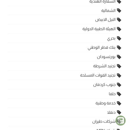
السفارة الهندية
الشمالية
النيل الابيض
الهيئة الطبية الدولية
بحري
بنك قطر الوطني
بورتسودان
تجنيد الشرطة
تجنيد القوات المسلحة
جنوب كردفان
حلفا
خدمة وطنية
دنقلا
شركات طيران