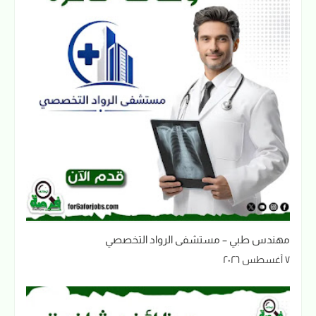
مهندس طبي – مستشفى الرواد التخصصي
٧ أغسطس ٢٠٢٦