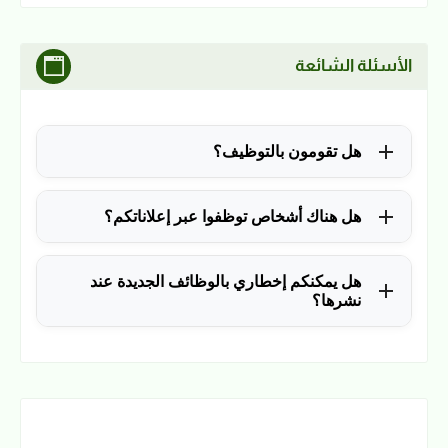
الأسئلة الشائعة
هل تقومون بالتوظيف؟
للأسف لا، في الوقت الحالي نقوم فقط بنشر الوظائف
هل هناك أشخاص توظفوا عبر إعلاناتكم؟
المتاحة.
نعم ولله الحمد، منذ التأسيس في 2018 نشرنا آلاف
هل يمكنكم إخطاري بالوظائف الجديدة عند
الوظائف، وكانت سببًا في توظيف آلاف من المتابعين.
نشرها؟
نعم، يمكن ذلك عن طريق ملء بياناتك في فورم القائمة
البريدية بالضغط
هنا
.