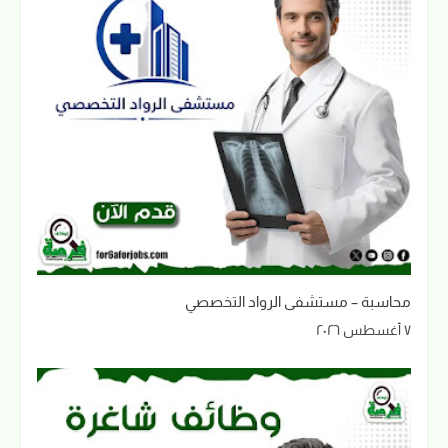
محاسبة – مستشفى الرواد التخصصي
٧ أغسطس ٢٠٢٦