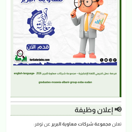
فرصة عمل لخريجي اللغة الإنجليزية – مجموعة شركات معاوية البرير 2026 english-language-
graduates-moawia-albarir-group-soba-sudan
📢 إعلان وظيفة
تعلن
مجموعة شركات معاوية البرير
عن توفر: