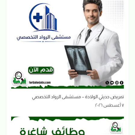
تمريض حديثي الولادة – مستشفى الرواد التخصصي
٧ أغسطس ٢٠٢٦