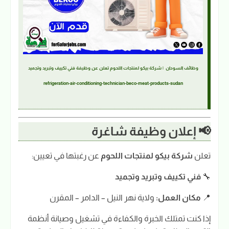
وظائف السودان | شركة بيكو لمنتجات اللحوم تعلن عن وظيفة فني تكييف وتبريد وتجميد
refrigeration-air-conditioning-technician-beco-meat-products-sudan
📢 إعلان وظيفة شاغرة
تعلن
شركة بيكو لمنتجات اللحوم
عن رغبتها في تعيين:
🔧
فني تكييف وتبريد وتجميد
📍
مكان العمل:
ولاية نهر النيل – الدامر – المقرن
إذا كنت تمتلك الخبرة والكفاءة في تشغيل وصيانة أنظمة