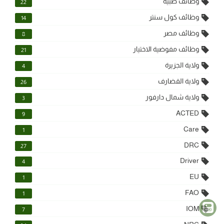
وظائف طبية
22
وظائف كول سنتر
14
وظائف مصر
8
وظائف مفوضية الاختيار
21
ولاية الجزيرة
4
ولاية القضارف
26
ولاية شمال دارفور
3
ACTED
9
Care
1
DRC
27
Driver
4
EU
1
FAO
1
IOM
7