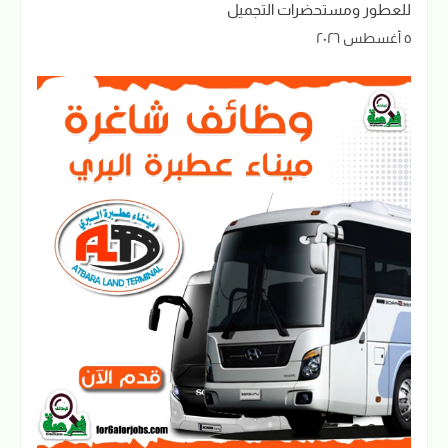
للعطور ومستحضرات التجميل
٥ أغسطس ٢٠٢٦