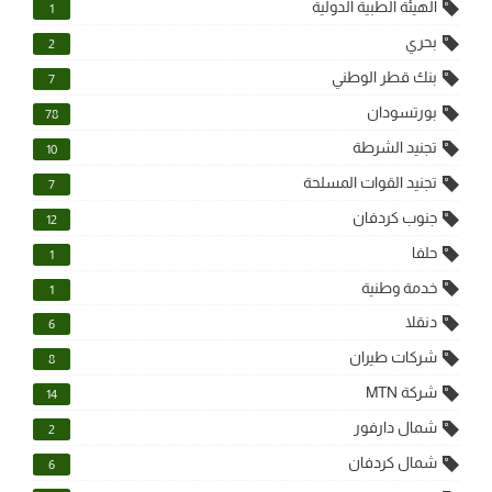
الهيئة الطبية الدولية
1
بحري
2
بنك قطر الوطني
7
بورتسودان
78
تجنيد الشرطة
10
تجنيد القوات المسلحة
7
جنوب كردفان
12
حلفا
1
خدمة وطنية
1
دنقلا
6
شركات طيران
8
شركة MTN
14
شمال دارفور
2
شمال كردفان
6