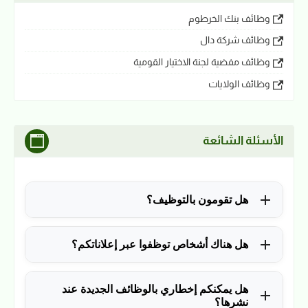
وظائف بنك الخرطوم
وظائف شركة دال
وظائف مفضية لجنة الاختيار القومية
وظائف الولايات
الأسئلة الشائعة
هل تقومون بالتوظيف؟
للأسف لا، في الوقت الحالي نقوم فقط بنشر الوظائف
هل هناك أشخاص توظفوا عبر إعلاناتكم؟
المتاحة.
نعم ولله الحمد، منذ التأسيس في 2018 نشرنا آلاف
هل يمكنكم إخطاري بالوظائف الجديدة عند
الوظائف، وكانت سببًا في توظيف آلاف من المتابعين.
نشرها؟