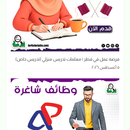
فرصة عمل في قطر | معلمات تدريس منزلي (تدريس خاص)
٥ أغسطس ٢٠٢٦