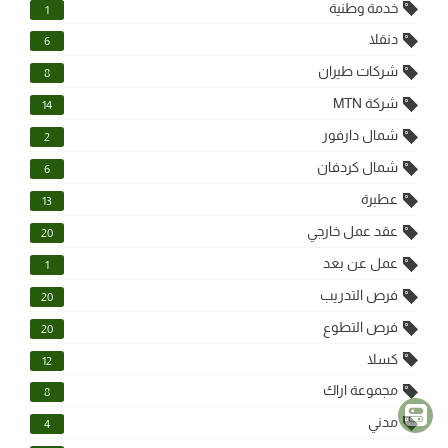
خدمة وطنية
1
دنقلا
6
شركات طيران
8
شركة MTN
14
شمال دارفور
2
شمال كردفان
6
عطبرة
13
عقد عمل خارجي
20
عمل عن بعد
1
فرص التدريب
20
فرص التطوع
20
كسلا
12
مجموعة اراك
8
مدني
4