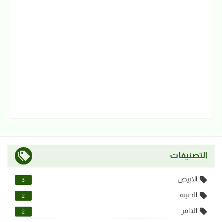
التصنيفات
الابيض
3
الجنينة
2
الدامر
2