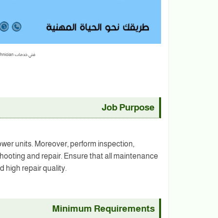
فني خدمات Service Technician | مجموعة سي تي سي
Job Purpose
wer units. Moreover, perform inspection,
hooting and repair. Ensure that all maintenance
 high repair quality.
Minimum Requirements