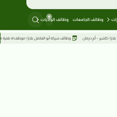
ات
وظائف الجامعات
وظائف الولايات
و الفاضل بلازا | موظف/ة تقنية معلومات