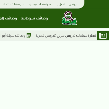
من نحن
اتصل بنا
سياسة الخصوصية
سياسة الاستخدام
وظائف سودانية
وظائف الم
س خاص)
وظائف شركة أبو الفاضل بلازا | أخصائي سوشيال ميديا – أم درما