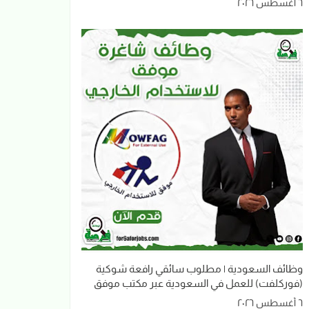
٦ أغسطس ٢٠٢٦
وظائف السعودية | مطلوب سائقي رافعة شوكية
(فوركلفت) للعمل في السعودية عبر مكتب موفق
٦ أغسطس ٢٠٢٦