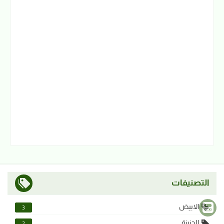
التصنيفات
الابيض
3
الجنينة
2