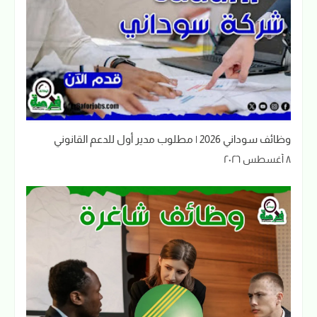
وظائف سوداني 2026 | مطلوب مدير أول للدعم القانوني
٨ أغسطس ٢٠٢٦