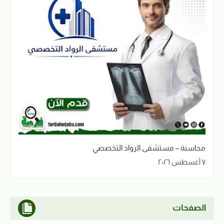
محاسبة – مستشفى الرواد التخصصي
٧ أغسطس ٢٠٢٦
الصفحات