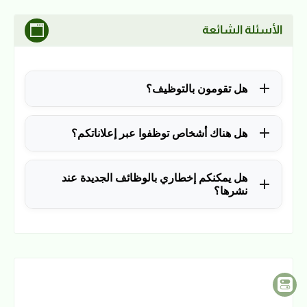
الأسئلة الشائعة
هل تقومون بالتوظيف؟
للأسف لا، في الوقت الحالي نقوم فقط بنشر الوظائف
هل هناك أشخاص توظفوا عبر إعلاناتكم؟
المتاحة.
نعم ولله الحمد، منذ التأسيس في 2018 نشرنا آلاف
هل يمكنكم إخطاري بالوظائف الجديدة عند
الوظائف، وكانت سببًا في توظيف آلاف من المتابعين.
نشرها؟
نعم، يمكن ذلك عن طريق ملء بياناتك في فورم القائمة
البريدية بالضغط
هنا
.