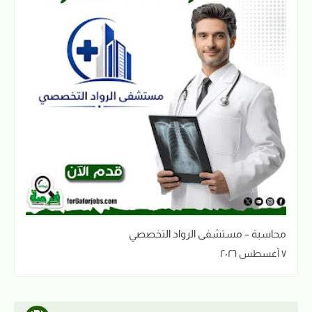
محاسبة – مستشفى الرواد التخصصي
٧ أغسطس ٢٠٢٦