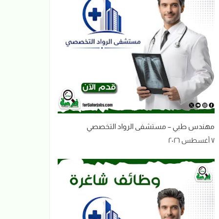
مهندس طبي – مستشفى الرواد التخصصي
٧ أغسطس ٢٠٢٦