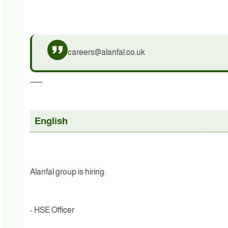
careers@alanfal.co.uk
____
English
Alanfal group is hiring:
- HSE Officer