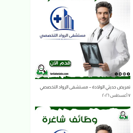
تمريض حديثي الولادة – مستشفى الرواد التخصصي
٧ أغسطس ٢٠٢٦