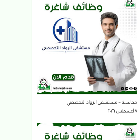
محاسبة – مستشفى الرواد التخصصي
٧ أغسطس ٢٠٢٦