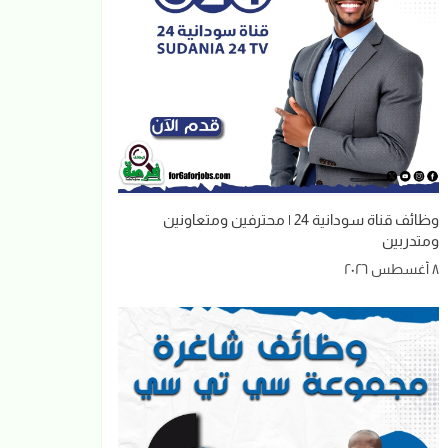
وظائف قناة سودانية 24 | محترفين ومتعاونين
ومتدربين
٨ أغسطس ٢٠٢٦