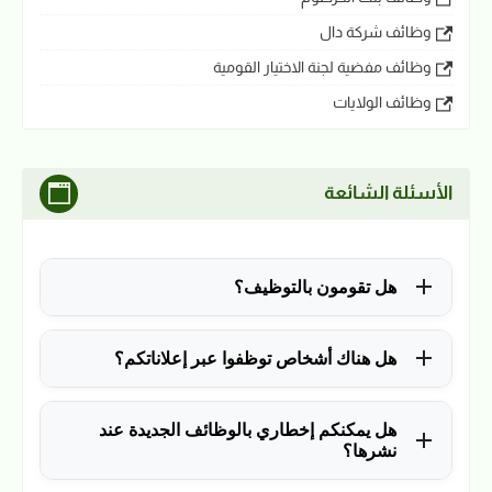
وظائف شركة دال
وظائف مفضية لجنة الاختيار القومية
وظائف الولايات
الأسئلة الشائعة
هل تقومون بالتوظيف؟
للأسف لا، في الوقت الحالي نقوم فقط بنشر الوظائف
هل هناك أشخاص توظفوا عبر إعلاناتكم؟
المتاحة.
نعم ولله الحمد، منذ التأسيس في 2018 نشرنا آلاف
هل يمكنكم إخطاري بالوظائف الجديدة عند
الوظائف، وكانت سببًا في توظيف آلاف من المتابعين.
نشرها؟