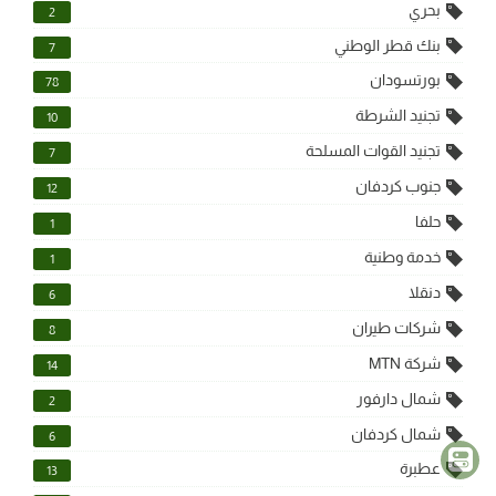
بحري
2
بنك قطر الوطني
7
بورتسودان
78
تجنيد الشرطة
10
تجنيد القوات المسلحة
7
جنوب كردفان
12
حلفا
1
خدمة وطنية
1
دنقلا
6
شركات طيران
8
شركة MTN
14
شمال دارفور
2
شمال كردفان
6
عطبرة
13